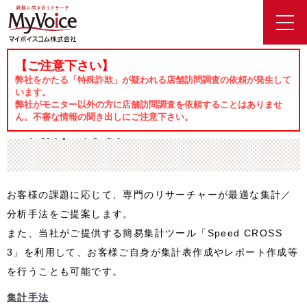
toggl
navig
【ご注意下さい】
ホーム
サービス
集計／分析
弊社をかたる「特殊詐欺」が疑われる店舗訪問調査の依頼が発生して
います。
弊社がモニター以外の方に店舗訪問調査を依頼することはありませ
ん。不審な情報の聞き出しにご注意下さい。
集計／分析
お客様の課題に応じて、専門のリサーチャーが最適な集計／
分析手法をご提案します。
また、当社がご提供する簡易集計ツール「Speed CROSS
3」を利用して、お客様ご自身が集計表作成やレポート作成等
を行うことも可能です。
集計手法