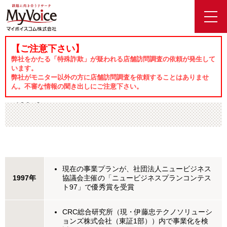
toggl
navig
【ご注意下さい】
ホーム
会社案内
沿革
弊社をかたる「特殊詐欺」が疑われる店舗訪問調査の依頼が発生して
います。
弊社がモニター以外の方に店舗訪問調査を依頼することはありませ
ん。不審な情報の聞き出しにご注意下さい。
沿革
現在の事業プランが、社団法人ニュービジネス
1997年
協議会主催の「ニュービジネスプランコンテス
ト97」で優秀賞を受賞
CRC総合研究所（現・伊藤忠テクノソリューシ
ョンズ株式会社（東証1部））内で事業化を検