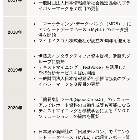
2017年
一般財団法人日本情報経済社会推進協会のプラ
イバシーマークを７度目の更新
「マーケティング･データ･バンク（MDB）」に
アンケートデータベース（MyEL）のデータ提
2018年
供を開始
マイボイスコム株式会社が設立20周年を迎える
伊藤忠インタラクティブと資本提携、伊藤忠グ
ループに復帰
テキストマイニング（TextVoice）を活用した
2019年
SNS分析サービスを提供開始
一般財団法人日本情報経済社会推進協会のプラ
イバシーマークを８度目の更新
「簡易集計ツール(SpeecCross3)」のリニュー
アルでレポート資料の自動作成等も可能になる
2020年
テキストマイニングと機械学習による「ＶＯＣ
ソリューション」の提供を開始
日本経済新聞社の「日経テレコン」で「アンケ
ートデータベース（MyEL)」の調査レポート販