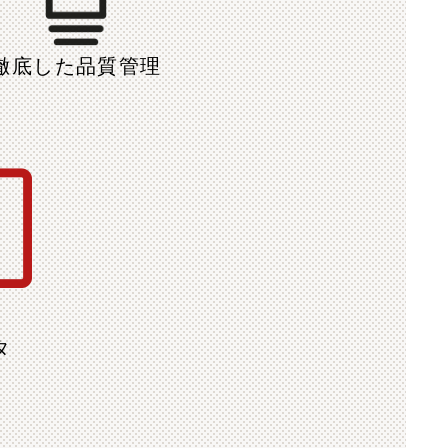
徹底した
品質管理
タ