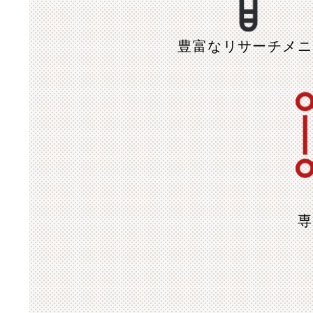
豊富な
リサーチメニ
専