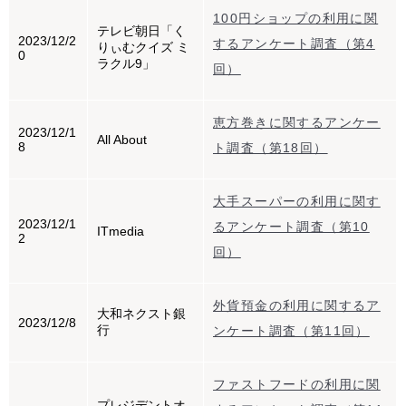
100円ショップの利用に関
テレビ朝日「く
2023/12/2
するアンケート調査（第4
りぃむクイズ ミ
0
ラクル9」
回）
恵方巻きに関するアンケー
2023/12/1
All About
8
ト調査（第18回）
大手スーパーの利用に関す
2023/12/1
るアンケート調査（第10
ITmedia
2
回）
外貨預金の利用に関するア
大和ネクスト銀
2023/12/8
行
ンケート調査（第11回）
ファストフードの利用に関
プレジデントオ