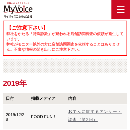
toggl
navig
【ご注意下さい】
ホーム
メディア掲載情報
弊社をかたる「特殊詐欺」が疑われる店舗訪問調査の依頼が発生して
います。
弊社がモニター以外の方に店舗訪問調査を依頼することはありませ
ん。不審な情報の聞き出しにご注意下さい。
メディア掲載情報
2019年
日付
掲載メディア
内容
おでんに関するアンケート
2019/12/2
FOOD FUN！
8
調査（第2回）