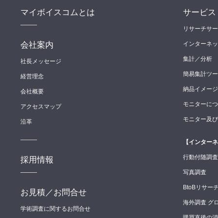
マイボイスコムとは
サービス
リサーチサー
会社案内
インターネッ
集計／分析
社長メッセージ
簡易集計ツール（
経営理念
納品イメージ
会社概要
モニターにつ
アクセスマップ
モニター及び
沿革
【インターネ
行動付随調査
採用情報
写真調査
BtoBリサー
お見積／お問合せ
海外調査 グ
学術調査に関するお問合せ
購買直後の消