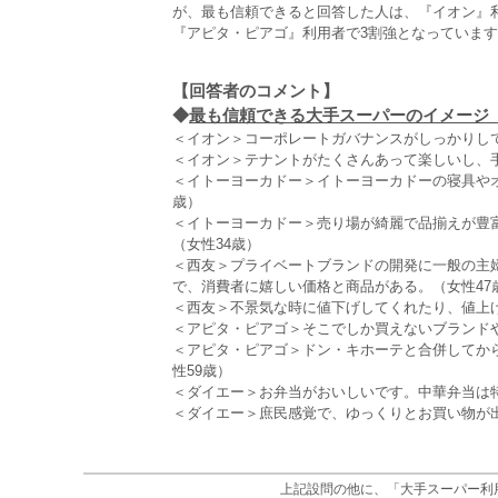
が、最も信頼できると回答した人は、『イオン』
『アピタ・ピアゴ』利用者で3割強となっていま
【回答者のコメント】
◆
最も信頼できる大手スーパーのイメージ（全
＜イオン＞コーポレートガバナンスがしっかりして
＜イオン＞テナントがたくさんあって楽しいし、
＜イトーヨーカドー＞イトーヨーカドーの寝具や
歳）
＜イトーヨーカドー＞売り場が綺麗で品揃えが豊
（女性34歳）
＜西友＞プライベートブランドの開発に一般の主
で、消費者に嬉しい価格と商品がある。（女性47
＜西友＞不景気な時に値下げしてくれたり、値上げ
＜アピタ・ピアゴ＞そこでしか買えないブランドや
＜アピタ・ピアゴ＞ドン・キホーテと合併してか
性59歳）
＜ダイエー＞お弁当がおいしいです。中華弁当は特
＜ダイエー＞庶民感覚で、ゆっくりとお買い物が出
上記設問の他に、「大手スーパー利