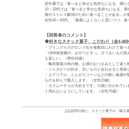
若年層では「食べると幸せな気持ちになる、満た
10・20代では「食べると幸せな気持ちになる、満
換やストレス解消のために食べることがある」が
女性40～60代、「健康によくないと思いつつ、食
【回答者のコメント】
◆
好きなスナック菓子、こだわり（全4,46
・プリングルスのロング缶を複数回にわけて食べる
・UHA味覚糖の、おやつどきっ。さつまいもの
も楽しい。（男性43歳）
・亀田製菓の柿の種。お酒のおつまみとして違う種
・ジャガビーが好き、甘いものと合わせると美味し
・エアリアル、とんがりコーンなどの軽い食感や
ものを好んで購入します。（女性23歳）
・カラムーチョが大好きです。小袋に分かれてい
く買わないようにしています。（女性70歳）
上記設問の他に、スナック菓子の「購入