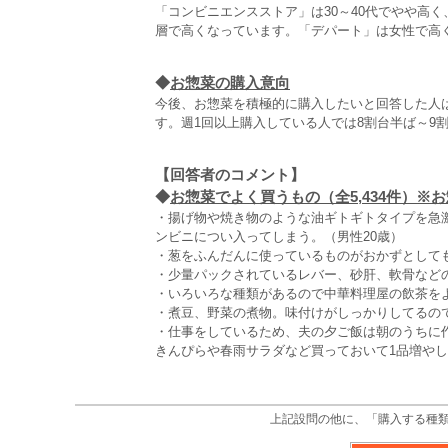
「コンビニエンスストア」は30～40代でやや高く
層で高くなっています。「デパート」は女性で高く
◆
お惣菜の購入意向
今後、お惣菜を積極的に購入したいと回答した人
す。週1回以上購入している人では8割台半ば～9
【回答者のコメント】
◆
お惣菜でよく買うもの（全5,434件）
・揚げ物や焼き物のような油ギトギトタイプを急
ンビニについ入ってしまう。（男性20歳）
・葱をふんだんに使っているものがおかずとしても
・少量パックされているレバー、砂肝、軟骨など
・いろいろな種類があるので中華料理屋の飲茶をよ
・煮豆、野菜の煮物。味付けがしっかりしてるので
・仕事をしているため、夫の夕ご飯は朝のうちに
きんぴらや春雨サラダなど買っておいて1品増やし
上記設問の他に、「購入する種