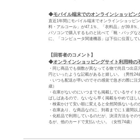
◆
モバイル端末でのオンラインショッピン
直近1年間にモバイル端末でオンラインショッピ
料・アルコール」が47.1％、「衣料品」が39.8％
パソコンで購入するものと比べて「靴・バッグな
に、「コンピュータ関連機器」は下位に位置して
【回答者のコメント】
◆
オンラインショッピングサイト利用時の不満
・同じ商品でも個数が異なってる物で尚且つ出店元
円といったような記載があると嬉しい。（男性24
・いつも配送が早いのでその感覚で急ぎの際に注
歳）
・在庫がないのにいつまでも掲載しているサイト
ばしばあるので、ないなら早く掲載をやめてほしい
・検索かけて安い順に変えると全然関係ないものが
・在庫あり、な商品なのに、到着までに１週間以上
・化粧品で利用しているのだが、決済方法をその
るが、他のカードで支払いたい。（女性74歳）