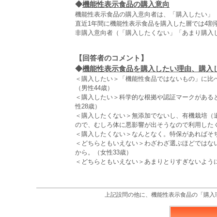
◆
機能性表示食品の購入意向
機能性表示食品の購入意向者は、「購入したい」「
直近1年間に機能性表示食品を購入した層では4割
非購入意向者（「購入したくない」「あまり購入
【回答者のコメント】
◆
機能性表示食品を購入したい理由、購入した
＜購入したい＞「機能性食品ではないもの」に比
（男性44歳）
＜購入したい＞科学的な根拠や認証マークがある
性28歳）
＜購入したくない＞無添加でないし、有機栽培（
ので、むしろ体に悪影響が出そうなので利用したく
＜購入したくない＞なんとなく。特保があればそち
＜どちらともいえない＞わざわざ選ぶほどではな
から。（女性33歳）
＜どちらともいえない＞あまりとりすぎないように
上記設問の他に、機能性表示食品の「購入