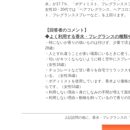
水」が17.7％、「ボディミスト、フレグランススプ
女性10・20代では「ヘアフレグランス、ヘアコ
ト、フレグランススプレーなど」を上回ります。
【回答者のコメント】
◆
よく利用する香水・フレグランスの種類や
・特にないが香りの強いものは付けず、少量で済
28歳）
・人とすれ違うことが多い場面にいるときに使う。
・匂いがキツくならないように軽く空中にスプレ
（女性18歳）
・チョコレートなど甘い香りを自宅でリラックス
いる。（女性36歳）
・ボディミストを使用しています。香水より価格
らです。（女性53歳）
＜利用しない理由＞身だしなみの手間が増えて面
＜利用しない理由＞動物を飼っているので香りの強
上記設問の他に、香水・フレグランスの