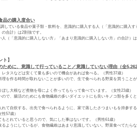
食品の購入度合い
を強調している食品や菓子類・飲料を、意識的に購入する人（「意識的に購入す
」の合計）は2割強です。
い人（「意識的に購入しない方」「あまり意識的に購入しない方」の合計）は
ント】
のために、意識して行っていること／意識していない理由（全5,26
、レタスなどは安くて量も多いので機会があれば食べる。（男性37歳）
料理を作る時間が取れないことが多いので、生で食べられる野菜を買うことが
りぼし大根など煮物を母によく作ってもらって食べています。（女性23歳）
いので、腸活のためにも食物繊維の多いダイエットにも良いキノコ類を多くと
入れて自炊する。出先で食べられるように、家で蒸したさつまいもを持参する
性57歳）
てもとれていると思うので、気にした事はないです。（男性61歳）
取るようにしているが、食物繊維はあまり意識していない。野菜食べてたらな
）