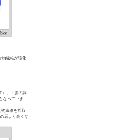
食物繊維が強化
答）、「腸の調
％となっていま
食物繊維を摂取
の層より高くな