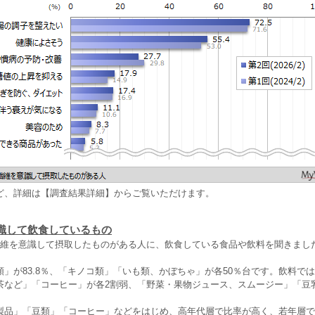
ど、詳細は【調査結果詳細】からご覧いただけます。
識して飲食しているもの
繊維を意識して摂取したものがある人に、飲食している食品や飲料を聞きまし
」が83.8％、「キノコ類」「いも類、かぼちゃ」が各50％台です。飲料で
茶など」「コーヒー」が各2割弱、「野菜・果物ジュース、スムージー」「豆
製品」「豆類」「コーヒー」などをはじめ、高年代層で比率が高く、若年層で