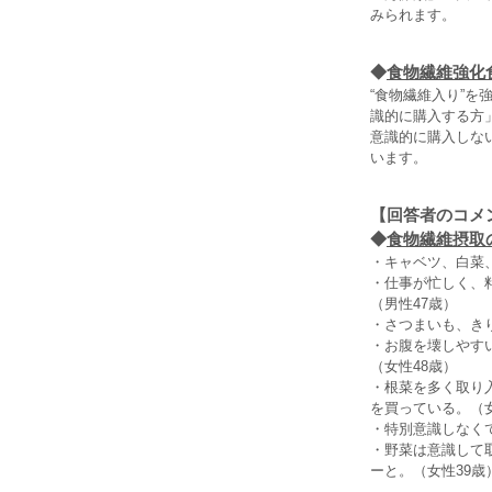
みられます。
◆
食物繊維強化
“食物繊維入り”
識的に購入する方
意識的に購入しな
います。
【回答者のコメ
◆
食物繊維摂取
・キャベツ、白菜
・仕事が忙しく、
（男性47歳）
・さつまいも、き
・お腹を壊しやす
（女性48歳）
・根菜を多く取り
を買っている。（女
・特別意識しなく
・野菜は意識して
ーと。（女性39歳