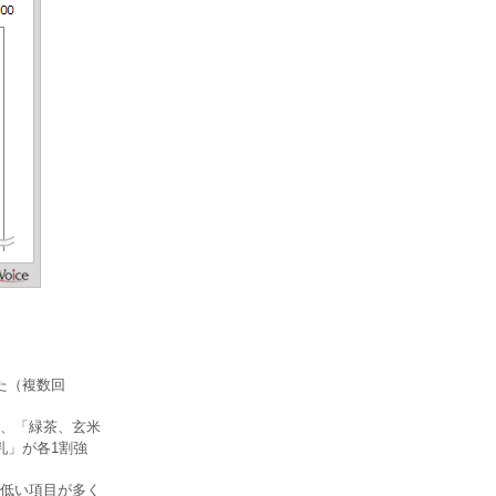
た（複数回
は、「緑茶、玄米
乳」が各1割強
低い項目が多く