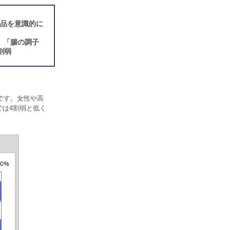
食品を意識的に
、「腸の調子
割弱
です。女性や高
では4割弱と低く
。