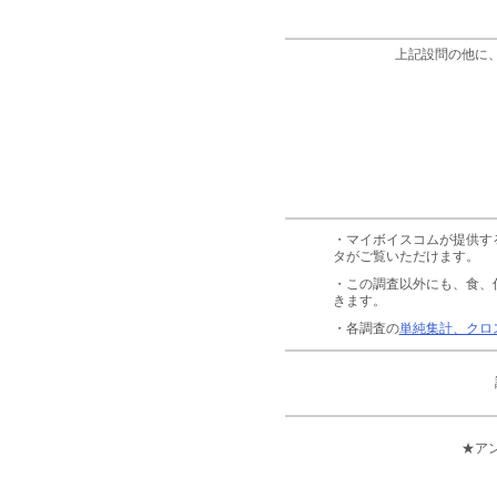
上記設問の他に
・マイボイスコムが提供す
タがご覧いただけます。
・この調査以外にも、食、
きます。
・各調査の
単純集計、クロ
★ア