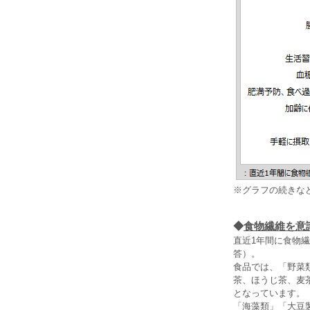
※グラフの続きな
◆
食物繊維を意
直近1年間に食物
答）。
食品では、「野菜類
茶、ほうじ茶、麦
となっています。
「海藻類」「大豆