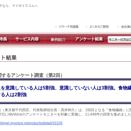
チなら、マイボイスコムへ
に関するアンケート調査（第2回）
を意識している人は5割強、意識していない人は3割強。食物
る人は2割強
社（東京都千代田区、代表取締役社長：高井和久）は、2回目となる『食物繊維』に
～7日にMyVoiceのアンケートモニターを対象に実施し、11,448件の回答を集めま
://myel.myvoice.jp/products/detail/33105