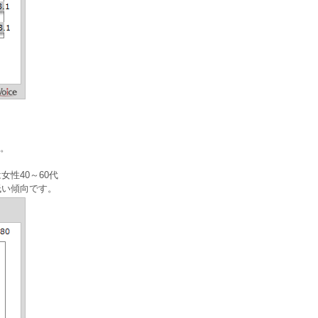
。
性40～60代
低い傾向です。