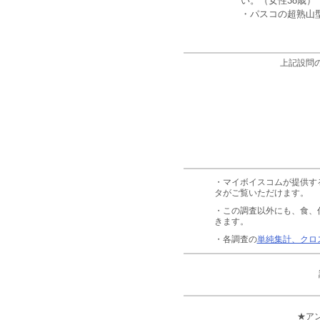
い。（女性38歳）
・パスコの超熟山
上記設問
・マイボイスコムが提供す
タがご覧いただけます。
・この調査以外にも、食、
きます。
・各調査の
単純集計、クロ
★ア