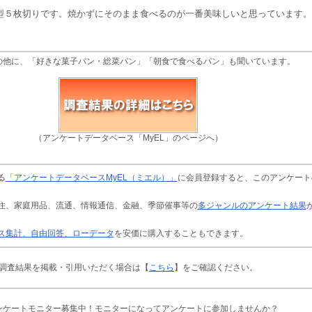
型５枚切りです。焼かずにそのまま食べるのが一番美味しいと思っています。
の他に、「好きな菓子パン・総菜パン」「朝食で食べるパン」も聞いています。
（アンケートデータベース「MyEL」のページへ）
る
「アンケートデータベースMyEL（ミエル）」
に会員登録すると、このアンケート
住、家庭用品、流通、情報通信、金融、季節催事等の
多ジャンルのアンケート結果
ス集計、自由回答、ローデータ
を安価に購入することもできます。
調査結果を掲載・引用いただく場合は【
こちら
】をご確認ください。
ンケートモニター募集中！モニターになってアンケートに参加しませんか？