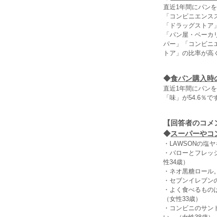
直近1年間にパンを
「コンビニエンス
「ドラッグストア
「パン屋・ベーカ
パー」「コンビニ
トア」の比率が高
◆
食パン購入時
直近1年間にパン
「味」が54.6％
【回答者のコメ
◆
スーパーやコ
・LAWSONの塩
・バローとフレッ
性34歳）
・ネオ黒糖ロール
・セブンイレブン
・よく食べるもの
（女性33歳）
・コンビニのサン