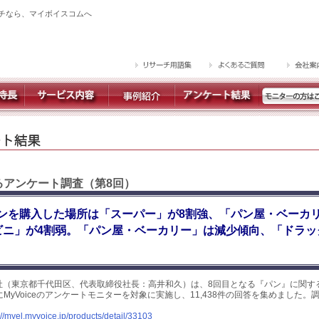
チなら、マイボイスコムへ
するアンケート調査（第8回）
ンを購入した場所は「スーパー」が8割強、「パン屋・ベーカ
ビニ」が4割弱。「パン屋・ベーカリー」は減少傾向、「ドラッ
社（東京都千代田区、代表取締役社長：高井和久）は、8回目となる『パン』に関す
日にMyVoiceのアンケートモニターを対象に実施し、11,438件の回答を集めました
://myel.myvoice.jp/products/detail/33103