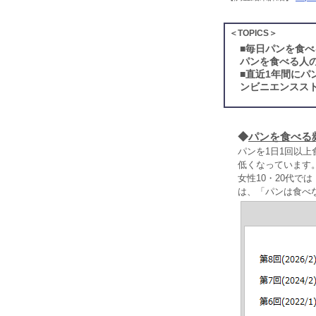
＜TOPICS＞
■
毎日パンを食べ
パンを食べる人の
■
直近1年間にパ
ンビニエンスス
◆
パンを食べる
パンを1日1回以上
低くなっています
女性10・20代で
は、「パンは食べ