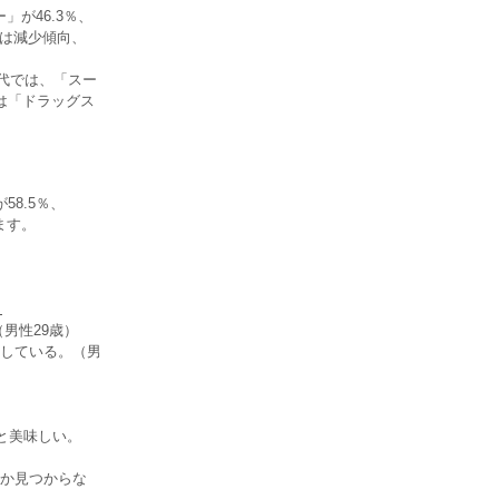
が46.3％、
」は減少傾向、
0代では、「スー
は「ドラッグス
8.5％、
ます。
）
男性29歳）
している。（男
と美味しい。
か見つからな