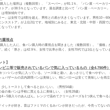
購入した場所は（複数回答）、「スーパー」が81.1％、「パン屋・ベーカリー」
ストア」が38.5％となっています。過去調査と比べて「パン屋・ベーカリー
」は増加傾向です。
リー」は女性では6割を超え、男性との差が大きくなっています。男性10～6
エンスストア」が上位2位です。地域別にみると、東北・北陸・中部・四国で
くなっています。
の重視点
を購入した人に、食パン購入時の重視点を聞きました（複数回答）。「価格」が5
です。続く「厚さ」は42.9％、女性で比率が高く、女性70代では1位となってい
ント】
ンビニ等で販売されているパンで気に入っているもの（全4,790件
ヤキソバパンが気に入っている。ソース味と違い、あっさりして食べやすい。（
シュバザールの店内調理パンは美味しい。特にバローは安くて美味しいを両立
。少しトーストして食べるとおいしい。（男性54歳）
の金の食パンは手軽に買える上に美味しい。（女性28歳）
は4～5個入りのあんぱん。レンジで温めてクリームチーズを1つ挟んで食べる
ドイッチが好き。昔はファミマのくるみパンが好きだったが、今売ってないの