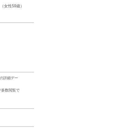
（女性59歳）
の詳細デー
が多数閲覧で