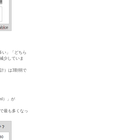
多い」「どちら
降減少していま
計）は3割弱で
l）」が
後半で最も多くなっ