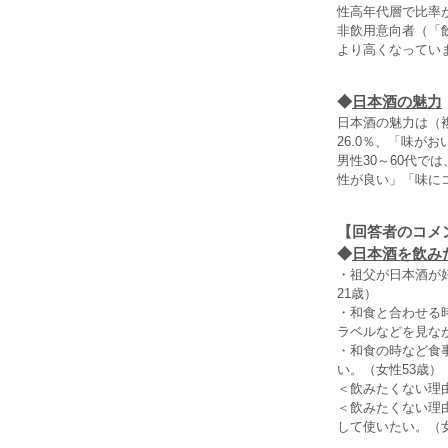
性高年代層で比率が
非飲用意向者（「
より高くなってい
◆
日本酒の魅力
日本酒の魅力は（
26.0％、「味がお
男性30～60代で
性が良い」「味に
【回答者のコメ
◆
日本酒を飲み
・祖父が日本酒が
21歳）
・和食と合わせる
ラベルなどを見な
・和食の時など食
い。（女性53歳）
＜飲みたくない理
＜飲みたくない理
して使いたい。（女