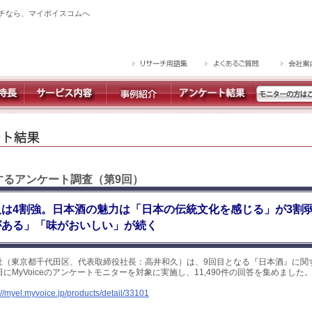
チなら、マイボイスコムへ
関するアンケート調査（第9回）
は4割強。日本酒の魅力は「日本の伝統文化を感じる」が3割
がある」「味がおいしい」が続く
社（東京都千代田区、代表取締役社長：高井和久）は、9回目となる『日本酒』に関
7日にMyVoiceのアンケートモニターを対象に実施し、11,490件の回答を集めまし
://myel.myvoice.jp/products/detail/33101