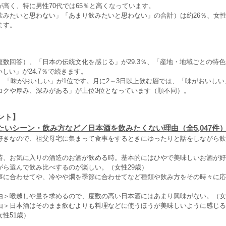
高く、特に男性70代では65％と高くなっています。
飲みたいと思わない」「あまり飲みたいと思わない」の合計）は約26％、女性
ます。
複数回答）、「日本の伝統文化を感じる」が29.3％、「産地・地域ごとの特
いしい」が24.7％で続きます。
は、「味がおいしい」が1位です。月に2～3日以上飲む層では、「味がおいし
コクや厚み、深みがある」が上位3位となっています（順不同）。
ント】
たいシーン・飲み方など／日本酒を飲みたくない理由（全5,047件
好きなので、祖父母宅に集まって食事をするときにゆったりと話をしながら飲
時、お気に入りの酒造のお酒が飲める時。基本的にはひやで美味しいお酒が好
がら選んで飲み比べするのが楽しい。（女性29歳）
事に合わせてや、冷やや燗を季節に合わせてなど種類や飲み方をその時々に応
由＞喉越しや量を求めるので、度数の高い日本酒にはあまり興味がない。（女
由＞日本酒はそのまま飲むよりも料理などに使うほうが美味しいように感じる
性51歳）