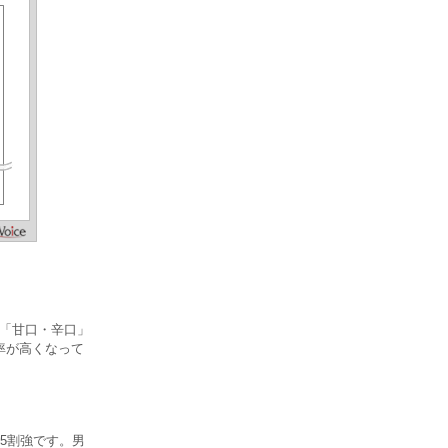
」「甘口・辛口」
率が高くなって
5割強です。男