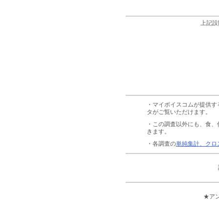
上記設
・マイボイスコムが提供す
タがご覧いただけます。
・この調査以外にも、食、
きます。
・各調査の
単純集計、クロ
★ア