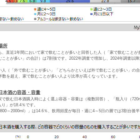
場所
ち、直近1年間において家で飲むことが多いと回答した人（「家で飲むことが
ことが多い」の合計）は7割強です。2022年調査で増加し、2024年調査以
い人（「外で飲むことが多い」「どちらかといえば外で飲むことが多い」の合
は半数を超え、家で飲むことが多い人より比率が高くなっています。
日本酒の容器・容量
家で飲む日本酒購入時によく選ぶ容器・容量は（複数回答）、「瓶入り（720m
入り」が18.4％です。
800～2000ml）」は14.6％、飲用頻度が毎日・週に4～5日の層では3割台