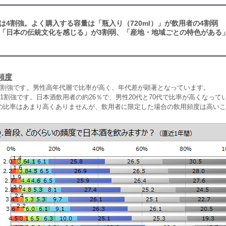
は4割強。よく購入する容量は「瓶入り（720ml）」が飲用者の4割弱
「日本の伝統文化を感じる」が3割弱、「産地・地域ごとの特色がある
頻度
4割強です。男性高年代層で比率が高く、年代差が顕著となっています。
1割強です。日本酒飲用者の約26％で、男性20代と70代で比率が高くなってい
の比率はあまり高くありませんが、飲用者に限定した場合の飲用頻度は高いこ