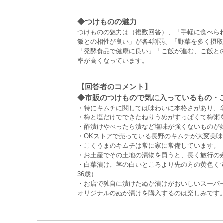
◆
つけものの魅力
つけものの魅力は（複数回答）、「手軽に食べられ
飯との相性が良い」が各4割弱、「野菜を多く摂取
「発酵食品で健康に良い」「ご飯が進む、ご飯と
率が高くなっています。
【回答者のコメント】
◆
市販のつけもので気に入っているもの・こだ
・特にキムチに関しては味わいに本格さがあり、
・梅と塩だけでできたねりうめがすっぱくて梅粥を
・酢漬けやべったら漬など塩味が強くないものが好
・OKストアで売っている長野のキムチが大変美味
・こくうまのキムチは常に家に常備しています。（
・お土産でその土地の漬物を買うと、長く旅行の余
・白菜漬け。茎の白いところより先の方の黄色く
36歳）
・お店で独自に漬けたぬか漬けがおいしいスーパ
オリジナルのぬか漬けを購入するのは楽しみです。