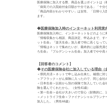
医療保険に加入する際、商品を選ぶポイントは（複
「病気での入院給付金日額が十分である」「十分
「商品内容がわかりやすい」は女性、「日帰り入院
ます。
◆
医療保険加入時のインターネット利用意
医療保険加入時に、インターネットをどのように
「情報収集から相談、商品決定、申込みまで、すべ
ット生命』『楽天生命』加入者で特に高くなって
「情報はネットで集めたいが、最終的には販売員な
ろ生命』『プルデンシャル生命』加入者でやや高
【回答者のコメント】
◆
その医療保険会社に加入している理由（全5
＜県民共済＞ネットで申し込み出来た。補償に対し
＜アフラック＞がん保険に入ったので、同じ会社の
＜日本生命＞以前から別の保険で加入していた会
険を選んでくれたから。（女性41歳）
＜第一生命＞会社が大きいので安心（財務的に、法
＜メットライフ生命＞ファイナンシャルプランナ
加入した。（男性44歳）