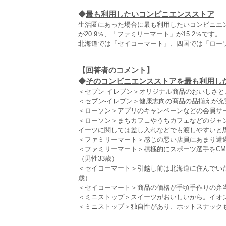
◆
最も利用したいコンビニエンスストア
生活圏にあった場合に最も利用したいコンビニエン
が20.9％、「ファミリーマート」が15.2％です。
北海道では「セイコーマート」、四国では「ロー
【回答者のコメント】
◆
そのコンビニエンスストアを最も利用したい
＜セブン‐イレブン＞オリジナル商品のおいしさと
＜セブン‐イレブン＞健康志向の商品の品揃えが充
＜ローソン＞アプリのキャンペーンなどの会員サー
＜ローソン＞まちカフェやうちカフェなどのジャ
イーツに関しては差し入れなどでも渡しやすいと思
＜ファミリーマート＞感じの悪い店員にあまり遭遇
＜ファミリーマート＞積極的にスポーツ選手をC
（男性33歳）
＜セイコーマート＞引越し前は北海道に住んでい
歳）
＜セイコーマート＞商品の価格が手頃手作りの弁当
＜ミニストップ＞スイーツがおいしいから。イオン
＜ミニストップ＞独自性があり、ホットスナックも