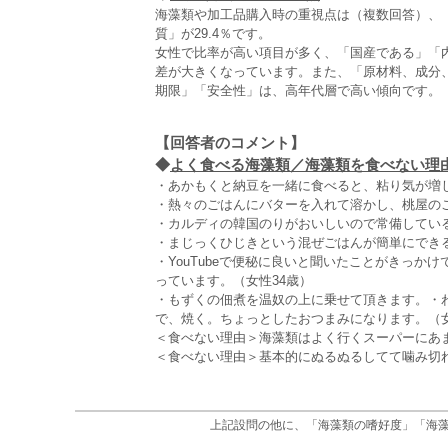
海藻類や加工品購入時の重視点は（複数回答）、「
質」が29.4％です。
女性で比率が高い項目が多く、「国産である」「
差が大きくなっています。また、「原材料、成分
期限」「安全性」は、高年代層で高い傾向です。
【回答者のコメント】
◆
よく食べる海藻類／海藻類を食べない理由（
・あかもくと納豆を一緒に食べると、粘り気が増し
・熱々のごはんにバターを入れて溶かし、桃屋の
・カルディの韓国のりがおいしいので常備している
・まじっくひじきという混ぜごはんが簡単にできる
・YouTubeで便秘に良いと聞いたことがきっ
っています。（女性34歳）
・もずくの佃煮を温奴の上に乗せて頂きます。・
で、焼く。ちょっとしたおつまみになります。（女
＜食べない理由＞海藻類はよく行くスーパーにあ
＜食べない理由＞基本的にぬるぬるしてて噛み切れ
上記設問の他に、「海藻類の嗜好度」「海