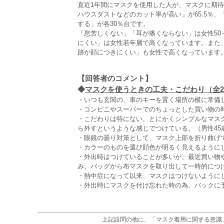
直近1年間にマスクを使用した人が、マスクに期
ハウスダストなどのカット率が高い」が65.5％、
する」が各30％台です。
「息苦しくない」「耳が痛くならない」は女性50
にくい」は女性若年層で高くなっています。また
跡が顔につきにくい」も女性で高くなっています
【回答者のコメント】
◆
マスクを使うときの工夫・こだわり（全2,
・いつも玄関の、車のキーを置く場所の横に常備し
・コンビニやスーパーでのちょっとした買い物の時
・こだわりは特にない。とにかくシンプルなマス
ら外すというような感じでつけている。（男性45
・眼鏡の曇り対策として、マスク上部を折り曲げて
・カラーのものを選び顔色が明るく見えるようにし
・外出時はつけていることが多いが、最近買い物
み、バッグから布マスクを取り出して一時的につけ
・熱中症になって以来、マスクはつけないようにし
・外出時にマスクを付け忘れた時の為、バックに予
上記設問の他に、「マスク着用に関する意識