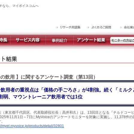
チなら、マイボイスコムへ
ーの飲用 】に関するアンケート調査（第13回）
ー飲用者の重視点は「価格の手ごろさ」が4割強。続く「ミルク
割弱、マウントレーニア飲用者では1位
社（東京都千代田区、代表取締役社長：高井和久）は、13回目となる『チルドコー
25年11月1日～7日にMyVoiceのアンケートモニターを対象に実施し、11,378
す。
://myel.myvoice.jp/products/detail/32801