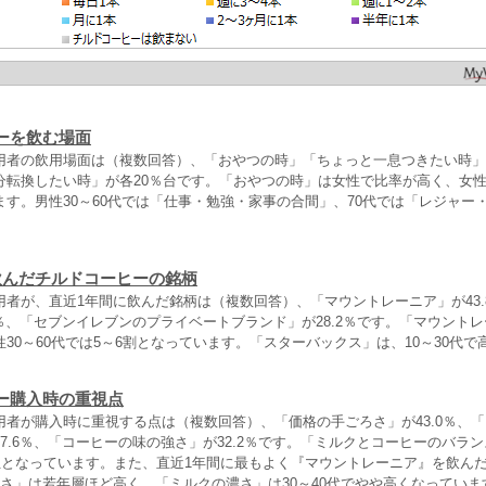
ーを飲む場面
用者の飲用場面は（複数回答）、「おやつの時」「ちょっと一息つきたい時」
転換したい時」が各20％台です。「おやつの時」は女性で比率が高く、女性1
す。男性30～60代では「仕事・勉強・家事の合間」、70代では「レジャー
飲んだチルドコーヒーの銘柄
用者が、直近1年間に飲んだ銘柄は（複数回答）、「マウントレーニア」が43.
5％、「セブンイレブンのプライベートブランド」が28.2％です。「マウント
30～60代では5～6割となっています。「スターバックス」は、10～30代で
ー購入時の重視点
用者が購入時に重視する点は（複数回答）、「価格の手ごろさ」が43.0％、
7.6％、「コーヒーの味の強さ」が32.2％です。「ミルクとコーヒーのバラ
1位となっています。また、直近1年間に最もよく『マウントレーニア』を飲ん
甘さ」は若年層ほど高く、「ミルクの濃さ」は30～40代でやや高くなっていま