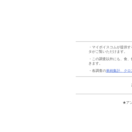
・マイボイスコムが提供す
タがご覧いただけます。
・この調査以外にも、食、
きます。
・各調査の
単純集計、クロ
★ア