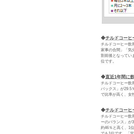
◆
チルドコーヒ
チルドコーヒー飲
家事の合間」「気分
割前後となっていま
位です。
◆
直近1年間に
チルドコーヒー飲
バックス」が29.
で比率が高く、女性
◆
チルドコーヒ
チルドコーヒー飲
ーのバランス」が3
約46％と高く、
でも1位です。「