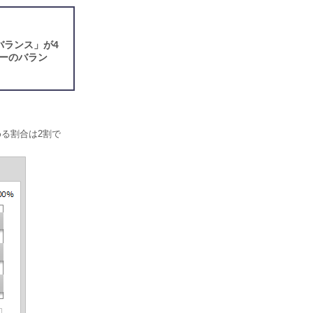
バランス」が4
ーのバラン
める割合は2割で