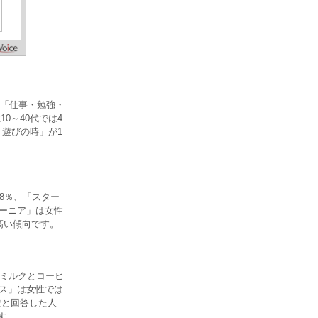
「仕事・勉強・
0～40代では4
・遊びの時」が1
8％、「スター
レーニア」は女性
高い傾向です。
「ミルクとコーヒ
ンス」は女性では
だと回答した人
す。