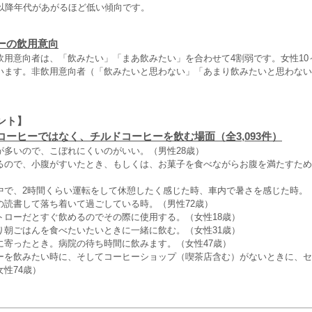
れ以降年代があがるほど低い傾向です。
ーの飲用意向
用意向者は、「飲みたい」「まあ飲みたい」を合わせて4割弱です。女性10～
います。非飲用意向者（「飲みたいと思わない」「あまり飲みたいと思わない
ント】
コーヒーではなく、チルドコーヒーを飲む場面（全3,093件）
が多いので、こぼれにくいのがいい。（男性28歳）
るので、小腹がすいたとき、もしくは、お菓子を食べながらお腹を満たすため
中で、2時間くらい運転をして休憩したく感じた時、車内で暑さを感じた時。（
の読書して落ち着いて過ごしている時。（男性72歳）
トローだとすぐ飲めるのでその際に使用する。（女性18歳）
り朝ごはんを食べたいたいときに一緒に飲む。（女性31歳）
に寄ったとき。病院の待ち時間に飲みます。（女性47歳）
ーを飲みたい時に、そしてコーヒーショップ（喫茶店含む）がないときに、セ
性74歳）