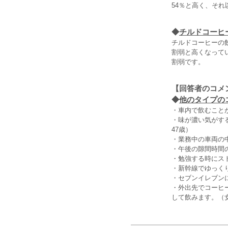
54％と高く、そ
◆
チルドコーヒ
チルドコーヒーの飲
割弱と高くなって
割弱です。
【回答者のコメ
◆
他のタイプの
・車内で飲むこと
・味が濃い気がす
47歳）
・業務中の車両の
・午後の隙間時間
・勉強する時にス
・新幹線でゆっく
・セブンイレブン
・外出先でコーヒ
して飲みます。（女