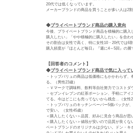
20代では低くなっています。
メーカーブランドの商品を買うことが多い人は2
◆
プライベートブランド商品の購入意向
今後、プライベートブランド商品を積極的に購入
購入したい」「やや積極的に購入したい」を合わ
その割合は女性で高く、特に女性10・20代では
購入頻度が『ほとんど毎日』『週に4～5回』の層
【回答者のコメント】
◆
プライベートブランド商品で気に入ってい
・トップバリュの商品は低価格にもかかわらず、
る。（男性23歳）
・Ｖマークで調味料、飲料等自社努力でコストダウ
・セブンイレブンの紅茶ポーション、手軽にアイ
てる。今はどこにも売ってないから残念…（女性2
・トップバリュのキッチンペーパー5個パックが
で安い。（女性45歳）
＜購入したくない＞品質、好みに見合う商品が思い
＜購入したくない＞値段が安いので品質が良くな
ベートブランドのオリジナルは少ない。ドン・キ
ランドでしか買えないものがあればいいと思う。（