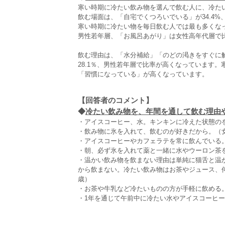
寒い時期に冷たい飲み物を選んで飲む人に、冷た
飲む場面は、「自宅でくつろいでいる」が34.4%、
寒い時期に冷たい物を毎日飲む人では最も多くな
男性若年層、「お風呂あがり」は女性高年代層で
飲む理由は、「水分補給」「のどの渇きをすぐに
28.1％、男性若年層で比率が高くなっています
「習慣になっている」が高くなっています。
【回答者のコメント】
◆
冷たい飲み物を、年間を通して飲む理由や状
・アイスコーヒー、水。キンキンに冷えた状態のを
・飲み物に氷を入れて、飲むのが好きだから。（女
・アイスコーヒーやカフェラテを常に飲んでいる
・朝、必ず氷を入れて薬と一緒に水やウーロン茶を
・温かい飲み物を飲まない理由は単純に猫舌と温
から飲まない。冷たい飲み物はお茶やジュース、
歳）
・お茶や牛乳など冷たいものの方が手軽に飲める。
・1年を通じて午前中に冷たい水やアイスコーヒー