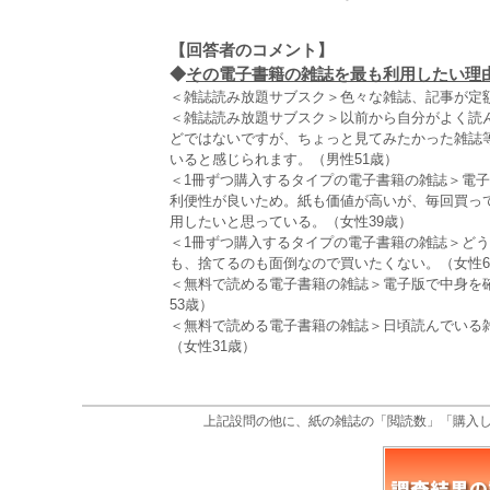
【回答者のコメント】
◆
その電子書籍の雑誌を最も利用したい理由（
＜雑誌読み放題サブスク＞色々な雑誌、記事が定額
＜雑誌読み放題サブスク＞以前から自分がよく読
どではないですが、ちょっと見てみたかった雑誌
いると感じられます。（男性51歳）
＜1冊ずつ購入するタイプの電子書籍の雑誌＞電
利便性が良いため。紙も価値が高いが、毎回買っ
用したいと思っている。（女性39歳）
＜1冊ずつ購入するタイプの電子書籍の雑誌＞ど
も、捨てるのも面倒なので買いたくない。（女性6
＜無料で読める電子書籍の雑誌＞電子版で中身を
53歳）
＜無料で読める電子書籍の雑誌＞日頃読んでいる
（女性31歳）
上記設問の他に、紙の雑誌の「閲読数」「購入