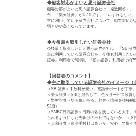
◆
顧客対応がよいと思う証券会社
顧客対応がよいと思う証券会社は（複数回答）、「野
台、「楽天証券」が4.7％です。「いずれもない
主に利用している証券会社について、顧客対応がよ
弱とやや高くなっています。
◆
今後最も取引したい証券会社
今後最も取引したいと思う証券会社は、「SBI証券
主に利用している証券会社を、今後も利用したいと
証券』利用者で8割弱、『松井証券』利用者で約7
【回答者のコメント】
◆
主に取引している証券会社のイメージ（全2
＜SBI証券＞手数料が安い。電話サポートが丁寧
＜楽天証券＞SBIと競合して、色々サービス改善
＜野村證券＞やる気がある。顧客へ情報を積極的
52歳）
＜SMBC日興証券＞日興の名を残している大手。
られるようにした先駆けの一社ではないか。（女性
＜大和証券＞多少手数料は高いが、安心して取引を