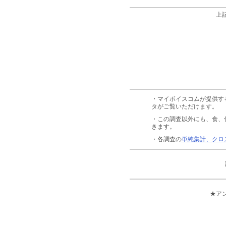
上
・マイボイスコムが提供す
タがご覧いただけます。
・この調査以外にも、食、
きます。
・各調査の
単純集計、クロ
★ア