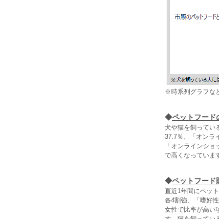
※時系列グラフな
◆
ペットフード
犬や猫を飼ってい
37.7％、「オン
「オンラインショ
で高くなっていま
◆
ペットフード
直近1年間にペッ
各4割強、「嗜好
女性で比率が高い
す。猫を飼ってい