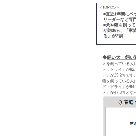
＜TOPICS＞
■
直近1年間にペ
リーダーなど専
■
犬や猫を飼って
が約36%、「
る」が2割
◆
飼い犬・飼い
犬を飼っている人
ド：ドライ」が82
ト」が25.2％です
猫を飼っている人
ド：ドライ」が94
ト」が47.8％と