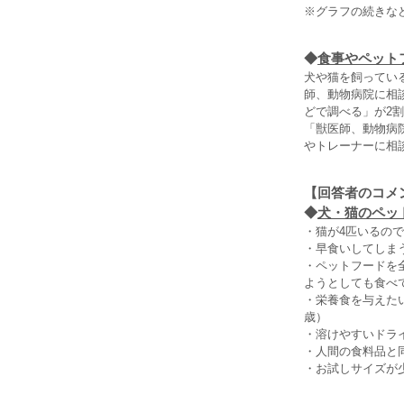
※グラフの続きな
◆
食事やペット
犬や猫を飼ってい
師、動物病院に相
どで調べる」が2
「獣医師、動物病
やトレーナーに相
【回答者のコメ
◆
犬・猫のペッ
・猫が4匹いるの
・早食いしてしま
・ペットフードを
ようとしても食べ
・栄養食を与えた
歳）
・溶けやすいドラ
・人間の食料品と
・お試しサイズが