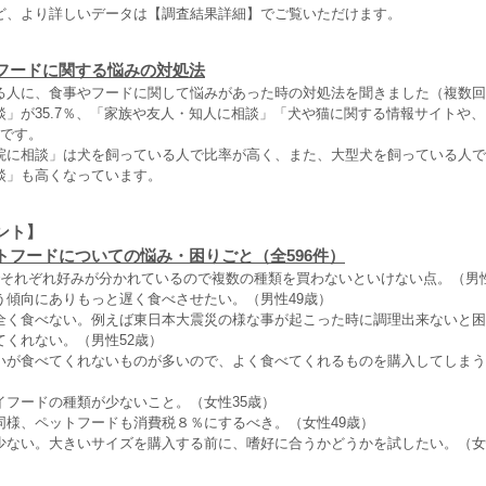
ど、より詳しいデータは【調査結果詳細】でご覧いただけます。
フードに関する悩みの対処法
る人に、食事やフードに関して悩みがあった時の対処法を聞きました（複数回
談」が35.7％、「家族や友人・知人に相談」「犬や猫に関する情報サイトや
割です。
院に相談」は犬を飼っている人で比率が高く、また、大型犬を飼っている人で
談」も高くなっています。
ント】
トフードについての悩み・困りごと（全596件）
でそれぞれ好みが分かれているので複数の種類を買わないといけない点。（男性
う傾向にありもっと遅く食べさせたい。（男性49歳）
全く食べない。例えば東日本大震災の様な事が起こった時に調理出来ないと困
てくれない。（男性52歳）
いが食べてくれないものが多いので、よく食べてくれるものを購入してしまう
イフードの種類が少ないこと。（女性35歳）
同様、ペットフードも消費税８％にするべき。（女性49歳）
少ない。大きいサイズを購入する前に、嗜好に合うかどうかを試したい。（女