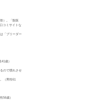
答）。「獣医
、口コミサイトな
は「ブリーダー
41歳）
るので慣れさせ
。（男性61
性56歳）