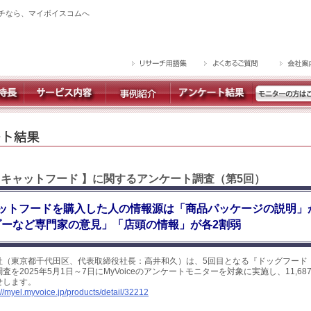
チなら、マイボイスコムへ
・キャットフード 】に関するアンケート調査（第5回）
ットフードを購入した人の情報源は「商品パッケージの説明」
ダーなど専門家の意見」「店頭の情報」が各2割弱
社（東京都千代田区、代表取締役社長：高井和久）は、5回目となる『ドッグフード
を2025年5月1日～7日にMyVoiceのアンケートモニターを対象に実施し、11,6
せします。
://myel.myvoice.jp/products/detail/32212