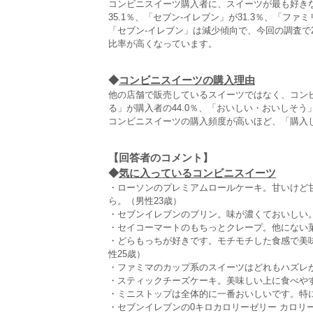
コンビニスイーツ購入者に、スイーツが最も好き
35.1％、「セブン‐イレブン」が31.3％、「ファ
「セブン‐イレブン」は減少傾向で、今回の調査で
比率が高くなっています。
◆
コンビニスイーツの購入理由
他の店舗で販売しているスイーツではなく、コン
る」が購入者の44.0％、「おいしい・おいしそう」
コンビニスイーツの購入頻度が高いほど、「購入
【回答者のコメント】
◆
気に入っているコンビニスイーツ
・ローソンのプレミアムロールケーキ。甘いけど
ら。（男性23歳）
・セブンイレブンのプリン。味が濃くておいしい。
・セイコーマートのもちっとクレープ。他にない菓
・どらもっちが好きです。モチモチした食感で美味
性25歳）
・ファミマのカップ系のスイーツはどれもハズレが
・スティックチーズケーキ。美味しい上に食べやす
・ミニストップは全体的に一番おいしいです。特に
・セブンイレブンの0キロカロリーゼリー カロリ