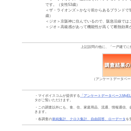
です。（女性53歳）
＜ザ・ライオンズ＞かなり前からあるブランドで
歳）
＜ジオ＞京阪神に住んでいるので、阪急沿線ではこ
＜ジオ＞高級感があって機能性が高くて断熱効果が
上記設問の他に、「一戸建てに
（アンケートデータベー
・マイボイスコムが提供する
「アンケートデータベースMyE
タがご覧いただけます。
・この調査以外にも、食、住、家庭用品、流通、情報通信、
きます。
・各調査の
単純集計、クロス集計、自由回答、ローデータ
を