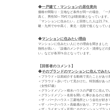
◆
一戸建て・マンションの居住意向
価格や間取り・立地など条件が同一の場合、「一戸
高く、男性50～70代では6割前後となっています
「マンションに住みたい」と回答した人は21.7％
畿・九州でやや高く、東北・北陸で低くなってい
◆
マンションに住みたい理由
マンションに住みたい人にその理由を聞きました
熱性が高い」「設備のメンテナンス・清掃などの
い」などが各30％台となっています。
【回答者のコメント】
◆
そのブランドのマンションに住んでみたい理
＜プラウド＞以前紹介する動画で見たことがあり良
＜プラウド＞歩いていて見かけた。特別感があっ
（女性67歳）
＜グランドメゾン＞積水ハウスの戸建てに住んでい
＜グランドメゾン＞名前を聞いた事があるのと積
＜ザ・パークハウス＞三菱地所という会社が好きで
＜ザ・パークハウス＞高級感があり、アフターサー
＜ザ・ライオンズ＞近所にそのマンションブラン