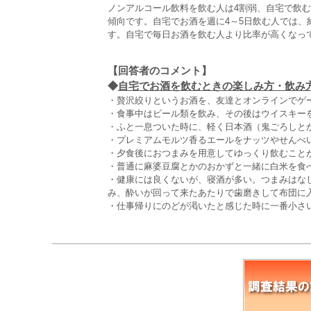
ノンアルコール飲料を飲む人は4割弱、自宅で飲む
傾向です。自宅でお酒を週に4～5日飲む人では、
す。自宅で毎日お酒を飲む人より比率が高くなっ
【回答者のコメント】
◆
自宅でお酒を飲むときの楽しみ方・飲み方（
・贅沢絞りというお酒を、友達とオンラインでゲー
・食事中はビール類を飲み、その後はウイスキーを
・ふと一息ついた時に、軽く日本酒（鬼ごろしと
・プレミアムモルツ香るエールをナッツやせんべ
・夕食後におつまみを用意してゆっくり飲むことが
・普通に麻婆豆腐とかのおかずと一緒に白米を食べ
・健康には良くないが、寝酒が多い。つまみはな
み、酔いが回って来たあたりで歯磨きして布団に入
・仕事帰りにのどが渇いたと感じた時に一番小さ