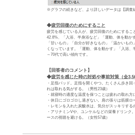
※グラフの続きなど、より詳しいデータは【調査
◆
疲労回復のためにすること
疲労を感じている人が、疲労回復のためにすること
42.8%、「入浴、半身浴など」「運動、体を動か
「甘いもの」「自分が好きなもの」「温かいもの
くなっています。「運動、体を動かす」「入浴、
～70代で高い傾向です。
【回答者のコメント】
◆
疲労を感じた時の対処や事前対策（全3,5
・足指パッド。足指を開くやつ。たくさん歩き回
れは取れる気がする。（男性23歳）
・就寝時の適度な温度を保つことは疲れの取れ方に
・休日にゴロゴロし過ぎない。肩の張りは筋膜ロー
・レモンを入れた炭酸水は、気分がスッキリするの
・アリナミンVや、ユンケルなどの栄養ドリンク。気
ースの視聴を避ける。（女性57歳）