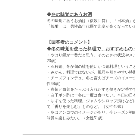
◆
冬の味覚にあうお酒
冬の味覚にあうお酒は（複数回答）、「日本酒」が
「焼酎」は、男性高年代層で比率が高くなってい
【回答者のコメント】
◆
冬の味覚を使った料理で、おすすめもの・食
・やはり鍋が一番だと思う。そのときの状況やメ
23歳）
・石狩鍋、冬が旬の鮭を使いかつ鍋料理ということ
・みかん。料理ではないが、風邪を引きやすい時期
・チーズフォンデュ。冬と言えばチーズのイメー
性48歳）
・春菊と白菜をたっぷり入れたすき焼きが定番です
・白子ポン酢は一冬に一度は食べたい。辛口の日本
・ゆずを使った料理。ジャムやシロップ漬けなど
て「香りを楽しむ」ものなど。（女性49歳）
・冬はアンコウのイメージがあり、今シーズン初
味覚を楽しみたい。（女性51歳）