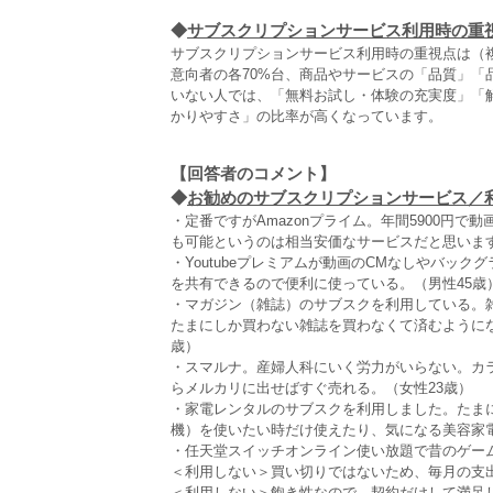
◆
サブスクリプションサービス利用時の重
サブスクリプションサービス利用時の重視点は（
意向者の各70%台、商品やサービスの「品質」「
いない人では、「無料お試し・体験の充実度」「
かりやすさ」の比率が高くなっています。
【回答者のコメント】
◆
お勧めのサブスクリプションサービス／利用
・定番ですがAmazonプライム。年間5900円
も可能というのは相当安価なサービスだと思います
・Youtubeプレミアムが動画のCMなしやバックグ
を共有できるので便利に使っている。（男性45歳
・マガジン（雑誌）のサブスクを利用している。
たまにしか買わない雑誌を買わなくて済むようにな
歳）
・スマルナ。産婦人科にいく労力がいらない。カ
らメルカリに出せばすぐ売れる。（女性23歳）
・家電レンタルのサブスクを利用しました。たま
機）を使いたい時だけ使えたり、気になる美容家電
・任天堂スイッチオンライン使い放題で昔のゲーム
＜利用しない＞買い切りではないため、毎月の支出
＜利用しない＞飽き性なので、契約だけして満足