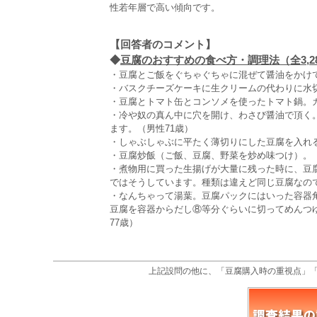
性若年層で高い傾向です。
【回答者のコメント】
◆
豆腐のおすすめの食べ方・調理法（全3,2
・豆腐とご飯をぐちゃぐちゃに混ぜて醤油をかけて
・バスクチーズケーキに生クリームの代わりに水切
・豆腐とトマト缶とコンソメを使ったトマト鍋。
・冷や奴の真ん中に穴を開け、わさび醤油で頂く
ます。（男性71歳）
・しゃぶしゃぶに平たく薄切りにした豆腐を入れる
・豆腐炒飯（ご飯、豆腐、野菜を炒め味つけ）。（
・煮物用に買った生揚げが大量に残った時に、豆
ではそうしています。種類は違えど同じ豆腐なので
・なんちゃって湯葉。豆腐パックにはいった容器
豆腐を容器からだし⑧等分ぐらいに切ってめんつ
77歳）
上記設問の他に、「豆腐購入時の重視点」