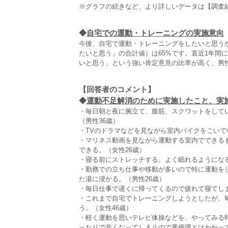
※グラフの続きなど、より詳しいデータは【調査
◆
自宅での運動・トレーニングの実施意向
今後、自宅で運動・トレーニングをしたいと思う
たいと思う」の合計値）は65%です。直近1年間
いと思う」という強い肯定意見の比率が高く、男性7
【回答者のコメント】
◆
運動不足解消のために実施したこと、実施し
・毎日朝と夜に腕立て、腹筋、スクワットをして
（男性36歳）
・TVのドラマなどを見ながら室内バイクをこいで
・マリネス動画を見ながら運動する室内でできる
できる。（女性26歳）
・寝る前にストレッチする。よく眠れるようになる
・勤務での立ち仕事や移動が多いので特に運動を
た湯に浸かる。（男性26歳）
・毎日仕事で遅くに帰ってくるので疲れて寝てしま
・これまで自宅でトレーニングしようとしたが、
う。（女性46歳）
・軽く運動を思いテレビ体操などを、やってみる
ったりで辛くなってしまうので悪循環とはわかっ