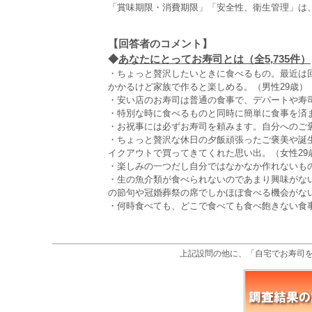
「賞味期限・消費期限」「安全性、衛生管理」は
【回答者のコメント】
◆
あなたにとってお寿司とは（全5,735件）
・ちょっと贅沢したいときに食べるもの。最近は
かかるけど家族で作ると楽しめる。（男性29歳）
・安い店のお寿司は普通の食事で、デパートや寿司
・特別な時に食べるものと同時に簡単に食事を済ま
・お祝事には必ずお寿司を頼みます。自分へのご褒
・ちょっと贅沢な休日の夕飯頑張ったご褒美や誕
イクアウトで買ってきてくれた思い出。（女性29
・楽しみの一つだし自分ではなかなか作れないもの
・生の魚介類が食べられないのであまり興味がな
の節句や冠婚葬祭の席でしかほぼ食べる機会がない
・何時食べても、どこで食べても食べ飽きない食事
上記設問の他に、「自宅でお寿司