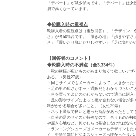
「デパート」が減少傾向です。「デパート」は女
層で高くなっています。
◆
靴購入時の重視点
靴購入者の重視点は（複数回答）、「デザイン・
さ」が各50%台です。「履き心地」「歩きやすさ」
さ」「履いたり脱いだりしやすい」「足に負担が
【回答者のコメント】
◆
靴購入時の不満点（全3,334件）
・靴の横幅が広いものがあまり無くて欲しいデザ
ある。（男性27歳）
・同じサイズでもメーカーによって、大きかったり
・足の甲の広さがネット通販だとわかりづらいこと
・何を買ってよいのかわからないので適当に購入し
・足の形やサイズによって靴が合わない場合が多
料がかかる場合が多いこと。（女性29歳）
・ネット通販で良いと思った商品があったとしても
・自分の足のサイズが特殊なので、合うものが極
や履き心地など、何かしらは妥協しなければならな
・ランニングシューズはメーカーもデザインもた
く、中途半端にビジネスシューズっぽかったりババ