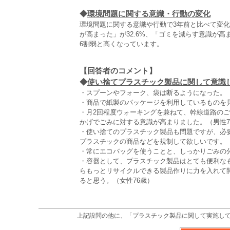
◆
環境問題に関する意識・行動の変化
環境問題に関する意識や行動で3年前と比べて変
が高まった」が32.6%、「ゴミを減らす意識が高ま
6割弱と高くなっています。
【回答者のコメント】
◆
使い捨てプラスチック製品に関して意識し
・スプーンやフォーク、袋は断るようになった。（
・商品で紙製のパッケージを利用しているものを
・月2回程度ウォーキングを兼ねて、幹線道路の
かげでごみに対する意識が高まりました。（男性7
・使い捨てのプラスチック製品も問題ですが、必
プラスチックの商品などを規制して欲しいです。（
・常にエコバッグを使うことと、しっかりごみの分
・容器として、プラスチック製品はとても便利な
らもっとリサイクルできる製品作りに力を入れて
ると思う。（女性76歳）
上記設問の他に、「プラスチック製品に関して実施し