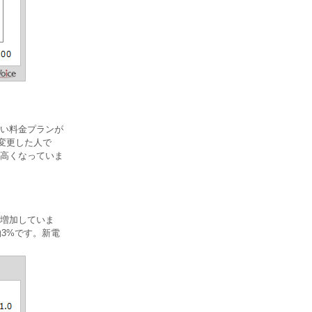
い料金プランが
へ変更した人で
高くなっていま
て増加していま
約3%です。新電