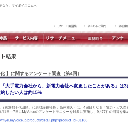
チなら、マイボイスコムへ
由化 】に関するアンケート調査（第4回）
、「大手電力会社から、新電力会社へ変更したことがある」は3
約したい人は約15%
社（東京都千代田区、代表取締役社長：高井和久）は、4回目となる『電力・ガス自
6月1日～7日にMyVoiceのアンケートモニターを対象に実施し、9,477件の回答を
://myel.myvoice.jp/products/detail.php?product_id=31106