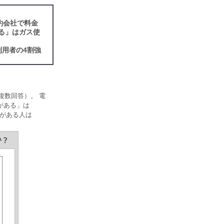
約会社で料金
る」はガス使
利用者の4割強
複数回答）。 電
がある」は
とがある人は