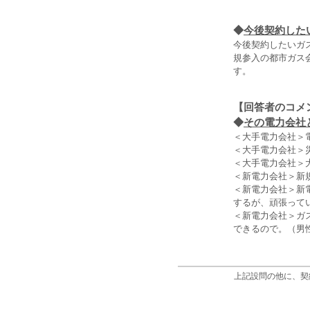
◆
今後契約した
今後契約したいガス
規参入の都市ガス
す。
【回答者のコメ
◆
その電力会社と
＜大手電力会社＞
＜大手電力会社＞
＜大手電力会社＞
＜新電力会社＞新
＜新電力会社＞新
するが、頑張って
＜新電力会社＞ガ
できるので。（男性
上記設問の他に、契