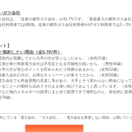
いガス会社
会社は、「従来の都市ガス会社」が41.7%です。「新規参入の都市ガス会社」
会社利用者では6割強、従来の都市ガス会社利用者やLPガス利用者では2～3
ント】
契約したい理由（全5,797件）
電気代が高騰してから大手の方が安くなったから。（女性37歳）
災害が来た時新電力会社は不安定となる可能性が高いから。（男性56歳）
大手の方が安心ポイントを貯められたり特典があるから。（女性52歳）
規参入会社の方が、お得なキャンペーンが多そうだから。（女性50歳）
電力会社でも料金形態の見直し等があり、大手とそう変わらない料金になって
いることへの期待も込めてそのまま使い続けてみようと思っています。（女性
スなど他のエネルギーの請求にまとめて処理できて便利なのと、総合的に使用
79歳）
約している「電力会社」「ガス会社」、「電力会社を変更しない理由」も聞いてい