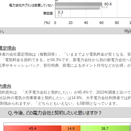
選定理由
験者の会社選定理由は（複数回答）、「いままでより電気料金が安くなる、安
%、「電気料金を節約できる」が34.3%です。新電力会社から別の新電力会社
元率やキャッシュバック、割引特典、節電によるポイント付与などがお得」が
約意向
約意向は、「大手電力会社と契約したい」が45.4%で、2022年調査と比べ
社以外の電気小売事業者と契約したい」は14.9%、大手電力会社利用者では
4割強みられますが、「どちらともいえない」も5割弱となっています。