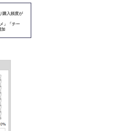
り購入頻度が
ソメ」「チー
増加