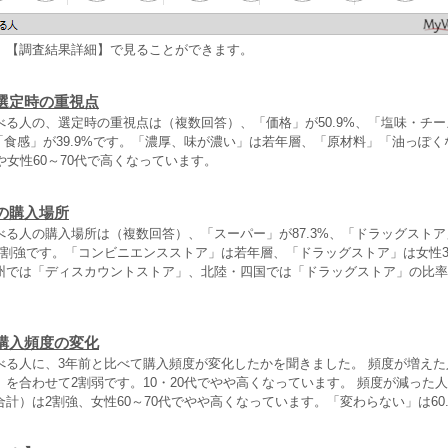
、【調査結果詳細】で見ることができます。
選定時の重視点
べる人の、選定時の重視点は（複数回答）、「価格」が50.9%、「塩味・チ
、「食感」が39.9%です。「濃厚、味が濃い」は若年層、「原材料」「油っぽ
や女性60～70代で高くなっています。
の購入場所
べる人の購入場所は（複数回答）、「スーパー」が87.3%、「ドラッグスト
3割強です。「コンビニエンスストア」は若年層、「ドラッグストア」は女性3
州では「ディスカウントストア」、北陸・四国では「ドラッグストア」の比率
購入頻度の変化
べる人に、3年前と比べて購入頻度が変化したかを聞きました。 頻度が増えた
を合わせて2割弱です。10・20代でやや高くなっています。 頻度が減った
計）は2割強、女性60～70代でやや高くなっています。「変わらない」は60.