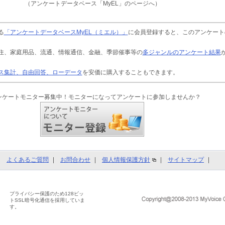
（アンケートデータベース「MyEL」のページへ）
る
「アンケートデータベースMyEL（ミエル）」
に会員登録すると、このアンケート
住、家庭用品、流通、情報通信、金融、季節催事等の
多ジャンルのアンケート結果
ス集計、自由回答、ローデータ
を安価に購入することもできます。
ンケートモニター募集中！モニターになってアンケートに参加しませんか？
よくあるご質問
お問合わせ
個人情報保護方針
サイトマップ
プライバシー保護のため128ビッ
トSSL暗号化通信を採用していま
す。