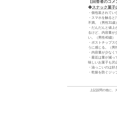
【回答者のコメ
◆
スナック菓子
・個包装されてい
・スマホを触ると
不満。（男性31歳
・だんだんと値上
るけど、内容量が
い。（男性40歳）
・ポストチップス
うに感じる。（男性
・内容量が少なく
・最近は量が減っ
味しいお菓子も沢
・油っこいのは好
・乾燥を防ぐジッ
上記設問の他に、