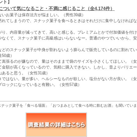
ント】
について気になること・不満に感じること（全4,174件）
ないお菓子は保存法方が悩ましい。（男性39歳）
汚れてしまうので、スナック菓子を食べるときはそれだけに集中しなければな
）
がり、内容量が減ってきて、高いと感じる。プレミアムとかで付加価値を付け
少なくて、スナック菓子に高級感はいらないなー。普通のやつでいいから、安
などのスナック菓子が中身が割れないよう膨らんで販売しているのに割れてい
50歳）
て嵩張るのが嫌なので、量はそのままで袋のサイズを小さくしてほしい。（女
て金額が高くなっているので、気軽に購入できない。しかし、昔よりバリエー
山あると思う。（女性31歳）
きではない。量が多い、ヘルシーなものが欲しい、塩分がない方が良い。（女
プロックになっていると有難い。（女性57歳）
スナック菓子を「食べる場面」「おつまみとして食べる時に飲むお酒」も聞いていま