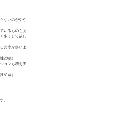
らないのがやや
ているものもあ
く多くして欲し
る比率が多いよ
性28歳）
ションも増え美
性51歳）
す。