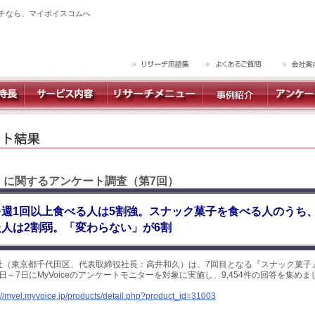
チなら、マイボイスコムへ
 】に関するアンケート調査（第7回）
週1回以上食べる人は5割強。スナック菓子を食べる人のうち、
人は2割弱。「変わらない」が6割
社（東京都千代田区、代表取締役社長：高井和久）は、7回目となる『スナック菓子
1日～7日にMyVoiceのアンケートモニターを対象に実施し、9,454件の回答を集め
://myel.myvoice.jp/products/detail.php?product_id=31003