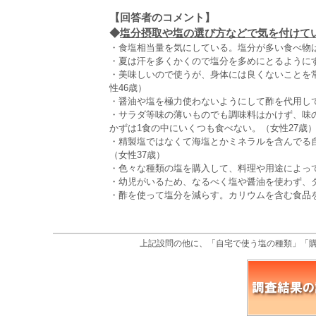
【回答者のコメント】
◆
塩分摂取や塩の選び方などで気を付けている
・食塩相当量を気にしている。塩分が多い食べ物は
・夏は汗を多くかくので塩分を多めにとるようにす
・美味しいので使うが、身体には良くないことを
性46歳）
・醤油や塩を極力使わないようにして酢を代用して
・サラダ等味の薄いものでも調味料はかけず、味
かずは1食の中にいくつも食べない。（女性27歳
・精製塩ではなくて海塩とかミネラルを含んでる
（女性37歳）
・色々な種類の塩を購入して、料理や用途によって
・幼児がいるため、なるべく塩や醤油を使わず、
・酢を使って塩分を減らす。カリウムを含む食品を
上記設問の他に、「自宅で使う塩の種類」「