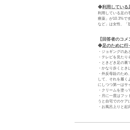
◆
利用している
利用している足の
療薬」が10.3
など」は女性、「
【回答者のコメ
◆
足のために行っ
・ジョギングのあ
・テレビを見たり
・ときどき足の裏
・かなり歩くとき
・外反母趾のため
して、それを履く
にしつつ第一はサ
・クリームを塗って
・月に一度はフッ
うと自宅でのケア
・お風呂上りと起