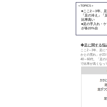
＜TOPICS＞
■
ここ2～3年、
「足の冷え」「足
比率高い
■
足の手入れ・ケ
が各20%台
◆
足に関する悩
ここ2～3年、足
かとの荒れ」が2
40～60代、「足
で比率が高くなっ