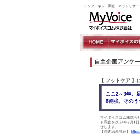
インターネット調査・ネットリサー
【 フットケア 
ここ2～3年、
6割強。そのう
マイボイスコム株式会
ト調査を2024年2月1
せします。
【調査結果詳細】
https