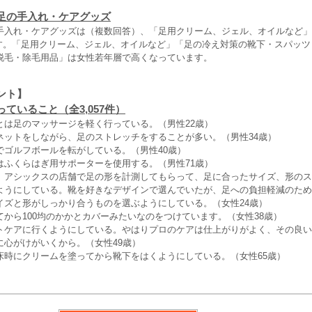
足の手入れ・ケアグッズ
手入れ・ケアグッズは（複数回答）、「足用クリーム、ジェル、オイルなど」が
%です。「足用クリーム、ジェル、オイルなど」「足の冷え対策の靴下・スパッ
脱毛・除毛用品」は女性若年層で高くなっています。
ント】
ていること（全3,057件）
とは足のマッサージを軽く行っている。（男性22歳）
ネットをしながら、足のストレッチをすることが多い。（男性34歳）
でゴルフボールを転がしている。（男性40歳）
はふくらはぎ用サポーターを使用する。（男性71歳）
、アシックスの店舗で足の形を計測してもらって、足に合ったサイズ、形のス
ようにしている。靴を好きなデザインで選んでいたが、足への負担軽減のため
イズと形がしっかり合うものを選ぶようにしている。（女性24歳）
から100均のかかとカバーみたいなのをつけています。（女性38歳）
トケアに行くようにしている。やはりプロのケアは仕上がりがよく、その良い
に心がけがいくから。（女性49歳）
床時にクリームを塗ってから靴下をはくようにしている。（女性65歳）