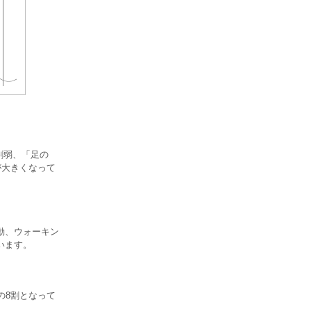
割弱、「足の
が大きくなって
動、ウォーキン
ています。
の8割となって