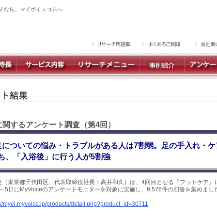
チなら、マイボイスコムへ
】に関するアンケート調査（第4回）
足についての悩み・トラブルがある人は7割弱。足の手入れ・ケ
ち、「入浴後」に行う人が5割強
社（東京都千代田区、代表取締役社長：高井和久）は、4回目となる『フットケア』
日～5日にMyVoiceのアンケートモニターを対象に実施し、9,576件の回答を集めま
://myel.myvoice.jp/products/detail.php?product_id=30711