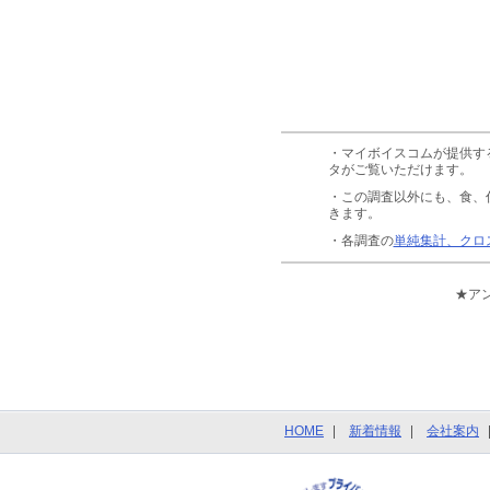
・マイボイスコムが提供す
タがご覧いただけます。
・この調査以外にも、食、
きます。
・各調査の
単純集計、クロ
★ア
HOME
新着情報
会社案内