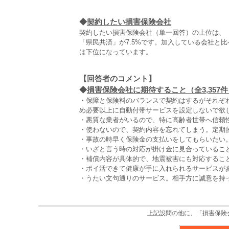
◆
契約したい損害保険会社
契約したい損害保険会社（単一回答）の上位は、「東
「県民共済」が7.5%です。加入している会社と
は下位になっています。
【回答者のコメント】
◆
損害保険会社に期待すること（全3,357件
・保障と保険料のバランスで契約はするがそれぞ
め必要以上に自動付帯サービスを設定しないで欲し
・悪質な業者がいるので、特に高齢者世帯へ信頼性
・使わないので、契約内容を忘れてしまう。定期的
・事故の時早く保険金の支払いをしてもらいたい。
・いざと言う時の対応が掛け金に見合っていること
・補償内容が具体的で、地震被害にも対応すること
・ポイ活できて健康が手に入れられるサービスがあ
・うたい文句通りのサービス。相手方に誠意を持っ
上記設問の他に、「損害保険