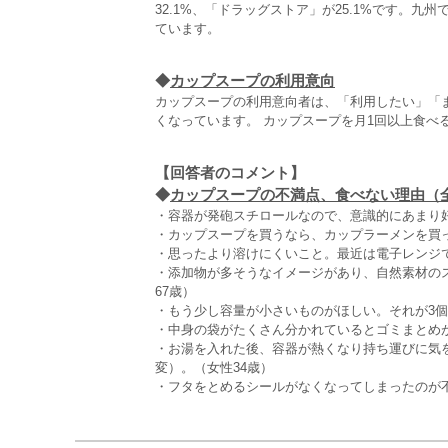
32.1%、「ドラッグストア」が25.1%です。
ています。
◆
カップスープの利用意向
カップスープの利用意向者は、「利用したい」「
くなっています。 カップスープを月1回以上食べ
【回答者のコメント】
◆
カップスープの不満点、食べない理由（全4
・容器が発砲スチロールなので、意識的にあまり好
・カップスープを買うなら、カップラーメンを買っ
・思ったより溶けにくいこと。最近は電子レンジで
・添加物が多そうなイメージがあり、自然素材の
67歳）
・もう少し容量が小さいものがほしい。それが3個
・中身の袋がたくさん分かれているとゴミまとめが
・お湯を入れた後、容器が熱くなり持ち運びに気
変）。（女性34歳）
・フタをとめるシールがなくなってしまったのが不