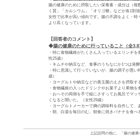
腸の健康のために摂取したい栄養素・成分は（複
く質」「カルシウム」「オリゴ糖」などが各1割
女性で比率が高い傾向です。腸の不調をよく・時
より高くなっています。
【回答者のコメント】
◆
腸の健康のために行っていること（全3,8
・特に食物繊維がたくさん入っているエリンギを
性25歳）
・キムチや納豆など、食事のうちなにか1つは発酵
・特に意識して行っていないが、腸の調子が悪い
歳）
・ヨーグルトや納豆などの善玉菌のえさを摂取する
・食物繊維の入ったドリンクやお菓子より果物を食
・おへその両側を手で縦にさすってお風呂でマッ
くなると聞いた。（女性29歳）
・ヨーグルトメーカーで麹の調味料を自作して、
・朝、白湯を毎日のむ。朝食に焼きバナナを食べる
上記設問の他に、「腸の健康