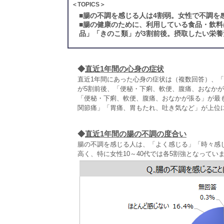
＜TOPICS＞
■
腸の不調を感じる人は4割弱。女性で不調を感
■
腸の健康のために、利用している食品・飲料
品」「きのこ類」が3割前後。摂取したい栄養
◆
直近1年間の心身の症状
直近1年間にあった心身の症状は（複数回答）、
が5割前後、「便秘・下痢、軟便、腹痛、おなかが張
「便秘・下痢、軟便、腹痛、おなかが張る」が最
関節痛」「胃痛、胃もたれ、吐き気など」が上位
◆
直近1年間の腸の不調の度合い
腸の不調を感じる人は、「よく感じる」「時々感
高く、特に女性10～40代では各5割強となってい