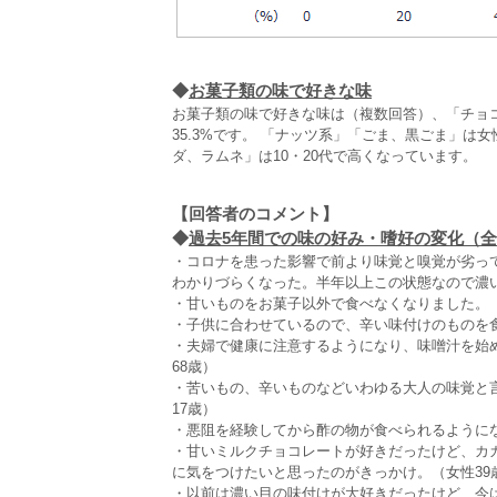
◆
お菓子類の味で好きな味
お菓子類の味で好きな味は（複数回答）、「チョコレ
35.3%です。 「ナッツ系」「ごま、黒ごま」
ダ、ラムネ」は10・20代で高くなっています。
【回答者のコメント】
◆
過去5年間での味の好み・嗜好の変化（全3,
・コロナを患った影響で前より味覚と嗅覚が劣っ
わかりづらくなった。半年以上この状態なので濃
・甘いものをお菓子以外で食べなくなりました。（
・子供に合わせているので、辛い味付けのものを食
・夫婦で健康に注意するようになり、味噌汁を始
68歳）
・苦いもの、辛いものなどいわゆる大人の味覚と
17歳）
・悪阻を経験してから酢の物が食べられるようにな
・甘いミルクチョコレートが好きだったけど、カ
に気をつけたいと思ったのがきっかけ。（女性39
・以前は濃い目の味付けが大好きだったけど、今