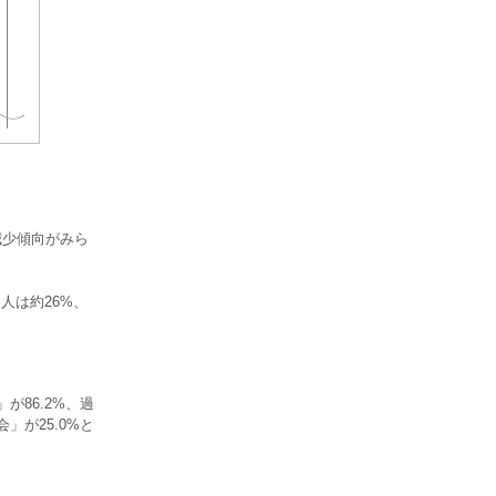
減少傾向がみら
人は約26%、
が86.2%、過
」が25.0%と