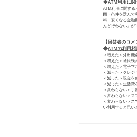
◆
ATM利用に
ATM利用に関す
囲・条件を選んで利
料・安くなる金融機
んど行わない」が1
【回答者のコメ
◆
ATMの利用頻
＜増えた＞外出機
＜増えた＞通帳残
＜増えた＞電子マ
＜減った＞クレジッ
＜減った＞現金を
＜減った＞生活費
＜変わらない＞手
＜変わらない＞ス
＜変わらない＞ス
い利用すると思いま