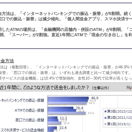
金方法は、「インターネットバンキングでの振込・振替」が5割弱。続く
窓口での振込・振替」は減少傾向。「個人間送金アプリ、スマホ決済サ
用したATMの場所は、「金融機関の店舗内・併設のATM」が8割弱、「
弱、「スーパー」が2割強。直近1年間にATMで「現金の引き出し」を
送金方法
法は（複数回答）、「インターネットバンキングでの振込・振替」が46.9%
・振替」「窓口での振込・振替」は、いずれも過去調査と比べて減少傾向です
サービスの送金機能」は10.4%で増加傾向、女性10～30代で比率が高くな