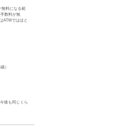
が無料になる範
の手数料が無
はATMではほと
4歳）
今後も同じくら