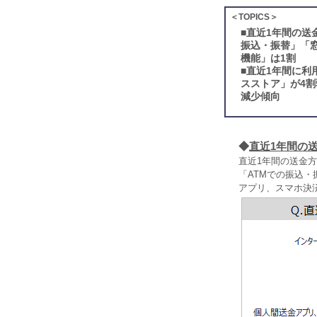
＜TOPICS＞
■
直近1年間の送
振込・振替」「
機能」は1割
■
直近1年間に利
スストア」が4割
減少傾向
◆
直近1年間の
直近1年間の送金方
「ATMでの振込
アプリ、スマホ決済