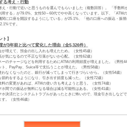
関する考え・行動
る考え・行動で近いと思うものを選んでもらいました（複数回答）。 「手数料
用する」が79.0%、女性50～60代でやや高くなっています。以下、「ATM
関に口座を開設するようにしている」が25.1%、「他の口座への振込・振替
2.1%です。
ント】
度が3年前と比べて変化した理由（全5,326件）
会が増えて、預金の出し入れも増えたため。（女性45歳）
高が気になるので不正な引落がないか心配。（女性62歳）
ネーのチャージなどを利用するためにATMの利用頻度が増えました。（男性4
ト、PayPay、Suica等で支払うことが増えた。（男性58歳）
使わなくなったのと、銀行が減ってしまって行きづらいから。（女性54歳）
を節約をするようになり、引き出す頻度も減った。（女性72歳）
数料の変更があれば、ATMの使い方も考えようと思う。（女性74歳）
マホ間での振込が無料になる場合は減る可能性はある。（女性41歳）
マホ決済だとシステムトラブルがあったときに怖いので、現金引き出しなどで
す。（女性46歳）