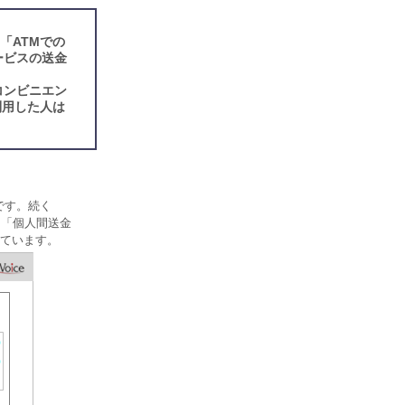
「ATMでの
ービスの送金
コンビニエン
利用した人は
です。続く
。「個人間送金
っています。