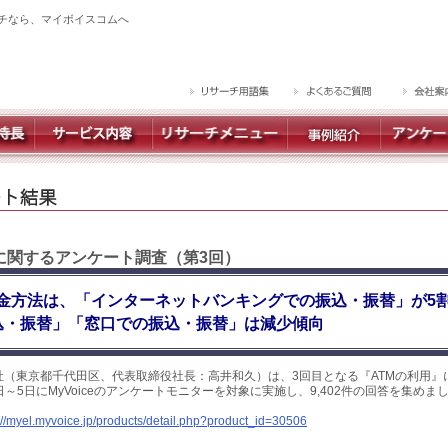
チなら、マイボイスコムへ
】に関するアンケート調査（第3回）
金方法は、「インターネットバンキングでの振込・振替」が5
込・振替」「窓口での振込・振替」は減少傾向
社（東京都千代田区、代表取締役社長：高井和久）は、3回目となる『ATMの利用』
1日～5日にMyVoiceのアンケートモニターを対象に実施し、9,402件の回答を集め
://myel.myvoice.jp/products/detail.php?product_id=30506