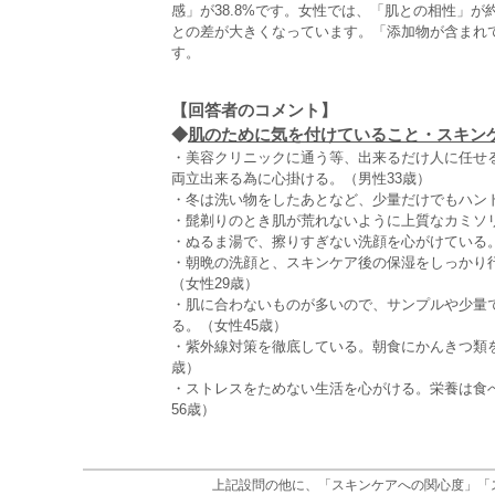
感」が38.8%です。女性では、「肌との相性」が
との差が大きくなっています。「添加物が含まれて
す。
【回答者のコメント】
◆
肌のために気を付けていること・スキンケア
・美容クリニックに通う等、出来るだけ人に任せ
両立出来る為に心掛ける。（男性33歳）
・冬は洗い物をしたあとなど、少量だけでもハン
・髭剃りのとき肌が荒れないように上質なカミソリ
・ぬるま湯で、擦りすぎない洗顔を心がけている。
・朝晩の洗顔と、スキンケア後の保湿をしっかり
（女性29歳）
・肌に合わないものが多いので、サンプルや少量
る。（女性45歳）
・紫外線対策を徹底している。朝食にかんきつ類
歳）
・ストレスをためない生活を心がける。栄養は食
56歳）
上記設問の他に、「スキンケアへの関心度」「