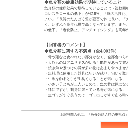
◆
魚介類の健康効果で期待していること
魚介類の健康効果で期待していることは（複数回答
コレステロールの低下」が42.8%、「脳の活性化
よい」「良質のたんぱく質が豊富で体に良い」「
く、いずれも高年代層で高くなっています。また
の低下」「老化防止、アンチエイジング」も高年
【回答者のコメント】
◆
魚介類に関する不満点（全4,003件）
・骨や頭など食べれない部分がなく、全部食べられ
・天然ものはアニサキスがいる可能性があって買わ
・焼き魚や煮つけの骨が多い物はあまり食べません
・魚料理に使用した器具に匂いが残り、匂いが取れ
・生魚を触ると手が生臭くなることが気になる。（
・小さい子どもが二人いるので、魚の骨は気になる
・稀にですが、刺身に残っている骨が気になる。（
・生ゴミがすぐ臭うので、ゴミ出しがすぐある時で
上記設問の他に、「魚介類購入時の重視点