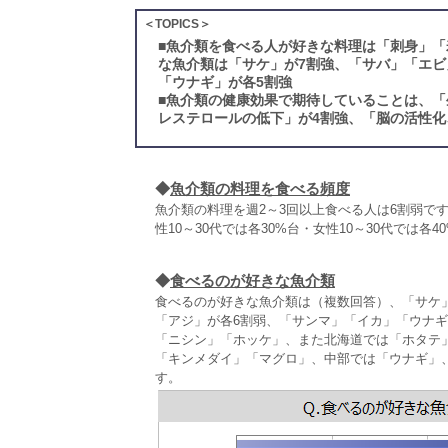
＜TOPICS＞
■
魚介類を食べる人が好きな料理は「刺身」「
な魚介類は「サケ」が7割強、「サバ」「エビ
「ウナギ」が各5割強
■
魚介類の健康効果で期待していることは、「
レステロールの低下」が4割強、「脳の活性化
◆
魚介類の料理を食べる頻度
魚介類の料理を週2～3回以上食べる人は6割弱で
性10～30代では各30%台・女性10～30代では
◆
食べるのが好きな魚介類
食べるのが好きな魚介類は（複数回答）、「サケ」
「アジ」が各6割弱、「サンマ」「イカ」「ウナギ
「ニシン」「ホッケ」、また北海道では「ホタテ
「キンメダイ」「マグロ」、中部では「ウナギ」
す。