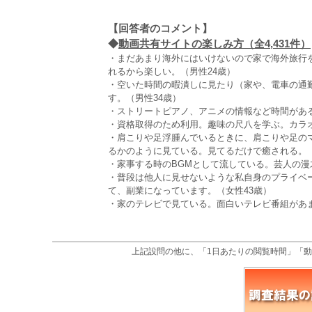
【回答者のコメント】
◆
動画共有サイトの楽しみ方（全4,431件）
・まだあまり海外にはいけないので家で海外旅行
れるから楽しい。（男性24歳）
・空いた時間の暇潰しに見たり（家や、電車の通
す。（男性34歳）
・ストリートピアノ、アニメの情報など時間がある
・資格取得のため利用。趣味の尺八を学ぶ。カラオ
・肩こりや足浮腫んでいるときに、肩こりや足の
るかのように見ている。見てるだけで癒される。（
・家事する時のBGMとして流している。芸人の漫
・普段は他人に見せないような私自身のプライベ
て、副業になっています。（女性43歳）
・家のテレビで見ている。面白いテレビ番組があ
上記設問の他に、「1日あたりの閲覧時間」「