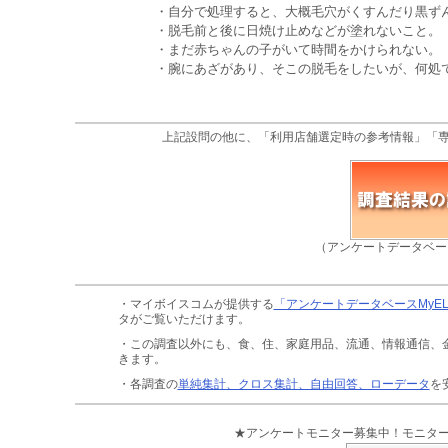
・自分で処理すると、大概毛穴がくすんだり黒ずん
・脱毛前と後に日焼け止めなどが塗れないこと。（
・まだ赤ちゃんの子がいて時間をかけられない。（
・腕にあざがあり、そこの脱毛をしたいが、何処で
上記設問の他に、「利用店舗選定時の参考情報」「
（アンケートデータベー
・マイボイスコムが提供する
「アンケートデータベースMyE
タがご覧いただけます。
・この調査以外にも、食、住、家庭用品、流通、情報通信、
きます。
・各調査の
単純集計、クロス集計、自由回答、ローデータ
を
★アンケートモニター募集中！モニタ