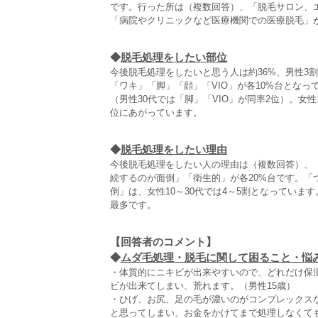
です。行った所は（複数回答）、「脱毛サロン、エス
「病院やクリニックなど医療機関での医療脱毛」が1
◆
脱毛処理をしたい部位
今後脱毛処理をしたいと思う人は約36%、男性3
「ワキ」「脚」「顔」「VIO」が各10%台となっ
（男性30代では「脚」「VIO」が同率2位）。女
位にあがっています。
◆
脱毛処理をしたい理由
今後脱毛処理をしたい人の理由は（複数回答）、
続するのが面倒」「衛生的」が各20%台です。
倒」は、女性10～30代では4～5割となっていま
最多です。
【回答者のコメント】
◆
ムダ毛処理・脱毛に関して困ること・悩み
・体質的にニキビが出来やすいので、どれだけ保
ビが出来てしまい、荒れます。（男性15歳）
・ひげ、お尻、足の毛が濃いのがコンプレックス
と思ってしまい、お金をかけてまで処理しなくて